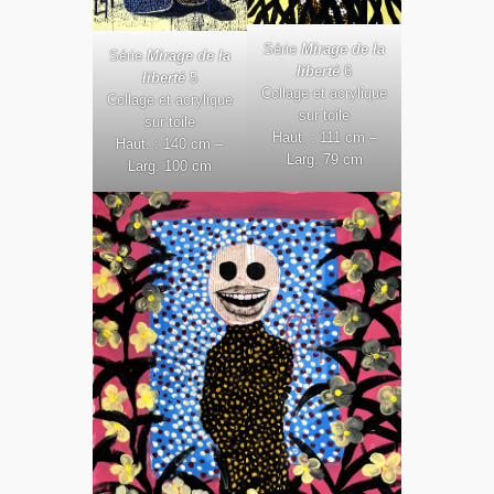
Série
Mirage de la
Série
Mirage de la
liberté
6
liberté
5
Collage et acrylique
Collage et acrylique
sur toile
sur toile
Haut. : 111 cm –
Haut. : 140 cm –
Larg. 79 cm
Larg. 100 cm