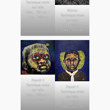
Technique mixte
sur toile
Money
Haut. : 197 cm –
Technique mixte
Larg. : 153 cm
sur toile
Haut. : 240 cm –
Larg. : 150 cm
Espoir 1
Technique mixte
Espoir 2
sur toile
Technique mixte
Haut. : 120 cm –
sur toile
Larg. : 110 cm
Haut. : 149 cm –
Larg. : 120 cm