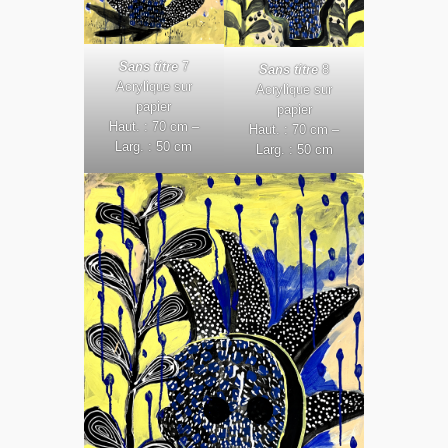
Sans titre
7
Sans titre
8
Acrylique sur
Acrylique sur
papier
papier
Haut. : 70 cm –
Haut. : 70 cm –
Larg. : 50 cm
Larg. : 50 cm