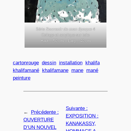
Série
Souvenir de mon époque
4
Collage et acrylique sur toile
Haut. : 50 cm – Larg. : 40 cm
cartonrouge
dessin
installation
khalifa
khalifamané
khalifamane
mane
mané
peinture
Suivante :
←
Précédente :
EXPOSITION :
OUVERTURE
KANAKASSY,
D’UN NOUVEL