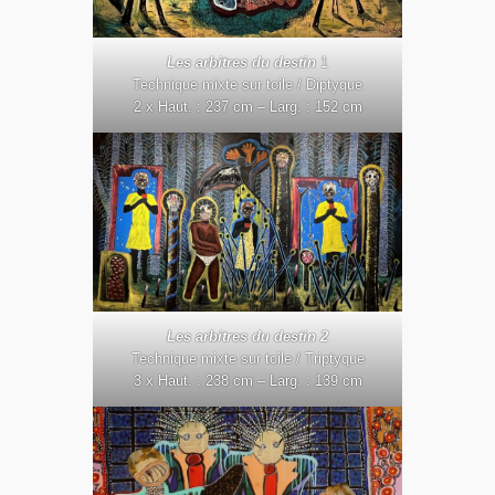
Les arbitres du destin
1
Technique mixte sur toile / Diptyque
2 x Haut. : 237 cm – Larg. : 152 cm
Les arbitres du destin 2
Technique mixte sur toile / Triptyque
3 x Haut. : 238 cm – Larg. : 139 cm