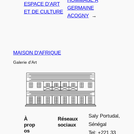
HOMMAGE A
ESPACE D’ART
GERMAINE
ET DE CULTURE
ACOGNY
→
MAISON D'AFRIQUE
Galerie d'Art
Saly Portudal,
À
Réseaux
Sénégal
prop
sociaux
os
Tel: +221 33