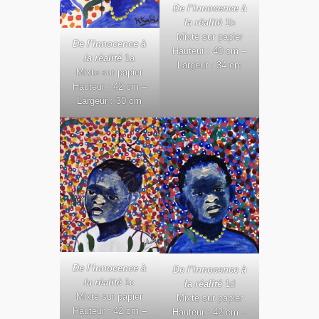
De l
‘innocence à
la réalité
1b
Mixte sur papier
De l’innocence à
Hauteur : 40 cm –
la réalité
1a
Largeur : 34 cm
Mixte sur papier
Hauteur : 42 cm –
Largeur : 30 cm
De l
‘innocence à
De l
‘innocence à
la réalité
1c
la réalité
1d
Mixte sur papier
Mixte sur papier
Hauteur : 42 cm –
Hauteur : 42 cm –