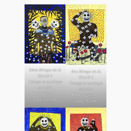
Série
Mirage de la
érie
Mirage de la
liberté
2
liberté
1
Collage et acrylique
Collage et acrylique
sur toile
sur toile
Haut. : 140 cm –
Haut. : 134 cm –
Larg. 100 cm
Larg. 92 cm