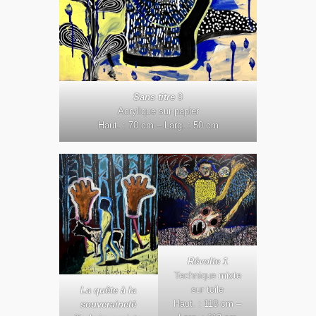
Sans titre
9
Acrylique sur papier
Haut. : 70 cm – Larg. : 50 cm
Révolte 1
Technique mixte
sur toile
La quête à la
Haut. : 118 cm –
souveraineté