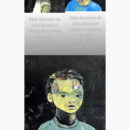
Série
Souvenir de
Série
Souvenir de
mon époque
4
mon époque
5
Collage et acrylique
Collage et acrylique
sur toile
sur toile
Haut. : 50 cm –
Haut. : 50 cm –
Larg. : 40 cm
Larg. : 40 cm