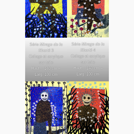
Série
Mirage de la
Série
Mirage de la
liberté
4
liberté
3
Collage et acrylique
Collage et acrylique
sur toile
sur toile
Haut. : 140 cm –
Haut. : 140 cm –
Larg. 100 cm
Larg. 100 cm