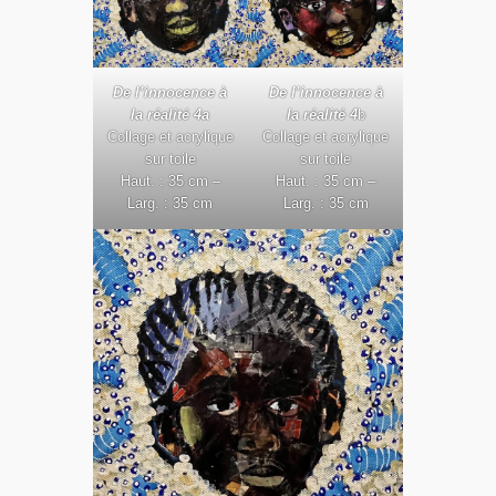
De l’innocence à
De l’innocence à
la réalité 4a
la réalité 4
b
Collage et acrylique
Collage et acrylique
sur toile
sur toile
Haut. : 35 cm –
Haut. : 35 cm –
Larg. : 35 cm
Larg. : 35 cm