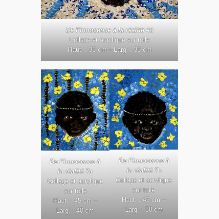
De l’innocence à la réalité 4
d
Collage et acrylique sur toile
Haut. : 35 cm – Larg. : 35 cm
De l’innocence à
De l’innocence à
la réalité 7
b
la réalité 7a
Collage et acrylique
Collage et acrylique
sur toile
sur toile
Haut. : 45 cm –
Haut. : 45 cm –
Larg. : 38 cm
Larg. : 40 cm