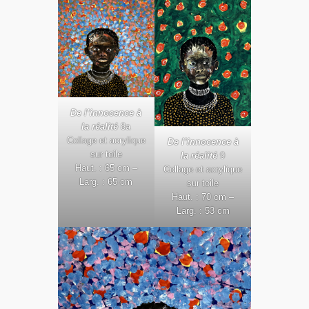
De l’innocence à
la réalité
8a
Collage et acrylique
De l’innocence à
sur toile
la réalité
9
Haut. : 65 cm –
Collage et acrylique
Larg. : 65 cm
sur toile
Haut. : 70 cm –
Larg. : 53 cm