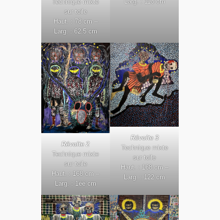
Larg. : 113 cm
Technique mixte
sur toile
Haut. : 78 cm –
Larg. : 62,5 cm
Révolte 3
Révolte 2
Technique mixte
Technique mixte
sur toile
sur toile
Haut. : 168 cm –
Haut. : 168 cm –
Larg. : 122 cm
Larg. : 1éé cm