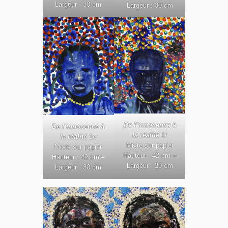
Largeur : 30 cm
Largeur : 30 cm
De l
‘innocence à
De l
‘innocence à
la réalité
1f
la réalité
1e
Mixte sur papier
Mixte sur papier
Hauteur : 42 cm –
Hauteur : 42 cm –
Largeur : 30 cm
Largeur : 30 cm