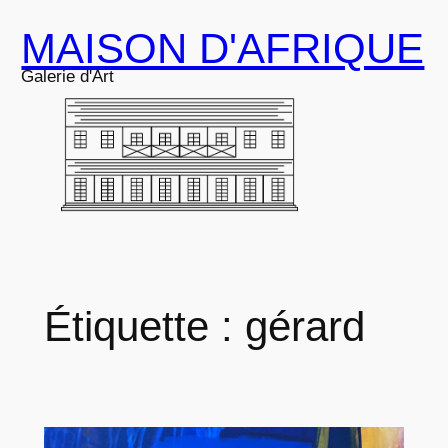
Aller
MAISON D'AFRIQUE
au
contenu
Galerie d'Art
Étiquette :
gérard