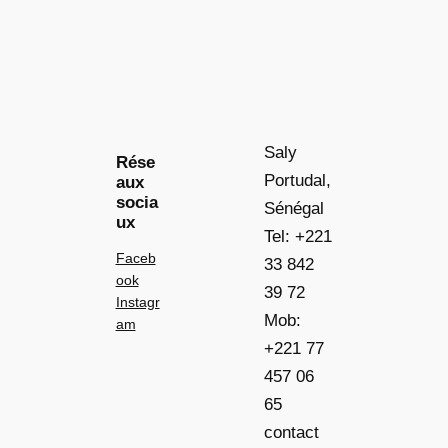
Saly
Rése
Portudal,
aux
socia
Sénégal
ux
Tel: +221
Faceb
33 842
ook
39 72
Instagr
Mob:
am
+221 77
457 06
65
contact